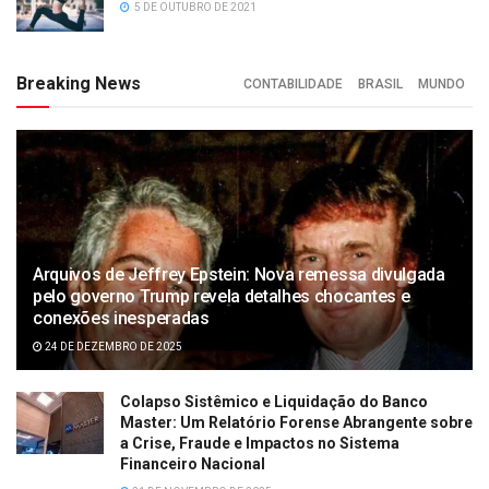
5 DE OUTUBRO DE 2021
Breaking News
CONTABILIDADE
BRASIL
MUNDO
Arquivos de Jeffrey Epstein: Nova remessa divulgada
pelo governo Trump revela detalhes chocantes e
conexões inesperadas
24 DE DEZEMBRO DE 2025
Colapso Sistêmico e Liquidação do Banco
Master: Um Relatório Forense Abrangente sobre
a Crise, Fraude e Impactos no Sistema
Financeiro Nacional