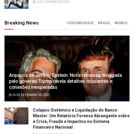
5 DE OUTUBRO DE 2021
Breaking News
CONTABILIDADE
BRASIL
MUNDO
Arquivos de Jeffrey Epstein: Nova remessa divulgada
pelo governo Trump revela detalhes chocantes e
conexões inesperadas
24 DE DEZEMBRO DE 2025
Colapso Sistêmico e Liquidação do Banco
Master: Um Relatório Forense Abrangente sobre
a Crise, Fraude e Impactos no Sistema
Financeiro Nacional