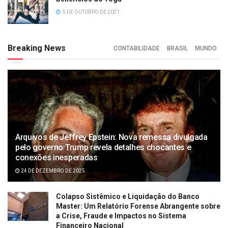
5 DE OUTUBRO DE 2021
Breaking News
CONTABILIDADE
BRASIL
MUNDO
Arquivos de Jeffrey Epstein: Nova remessa divulgada
pelo governo Trump revela detalhes chocantes e
conexões inesperadas
24 DE DEZEMBRO DE 2025
Colapso Sistêmico e Liquidação do Banco
Master: Um Relatório Forense Abrangente sobre
a Crise, Fraude e Impactos no Sistema
Financeiro Nacional