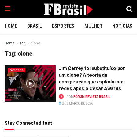
HOME
BRASIL
ESPORTES
MULHER
NOTÍCIAS
Home
Tag
clone
Tag:
clone
Jim Carrey foi substituído por
FAMOSOS
um clone? A teoria da
conspiração que explodiu nas
redes após o César Awards
POR
FÓRUM REVISTA BRASIL
2 DE MARÇO DE 2026
Stay Connected test