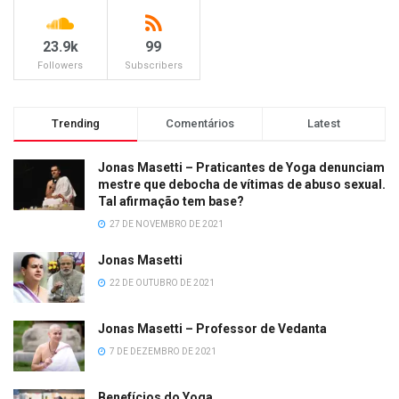
23.9k
99
Followers
Subscribers
Trending
Comentários
Latest
Jonas Masetti – Praticantes de Yoga denunciam
mestre que debocha de vítimas de abuso sexual.
Tal afirmação tem base?
27 DE NOVEMBRO DE 2021
Jonas Masetti
22 DE OUTUBRO DE 2021
Jonas Masetti – Professor de Vedanta
7 DE DEZEMBRO DE 2021
Benefícios do Yoga