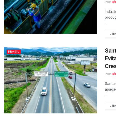
POR
FÓ
Indúst
produç
...
LEI
Sant
BRASIL
Evit
Cre
POR
FÓ
Santa 
apagão
...
LEI