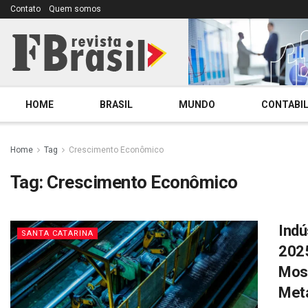
Contato
Quem somos
HOME
BRASIL
MUNDO
CONTABIL
Home
Tag
Crescimento Econômico
Tag:
Crescimento Econômico
Indú
SANTA CATARINA
2025
Mos
Meta