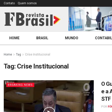
Contato
Quem somos
HOME
BRASIL
MUNDO
CONTABIL
Home
Tag
Crise Institucional
Tag:
Crise Institucional
O Gu
BREAKING NEWS
e a 
STF
POR
FÓ