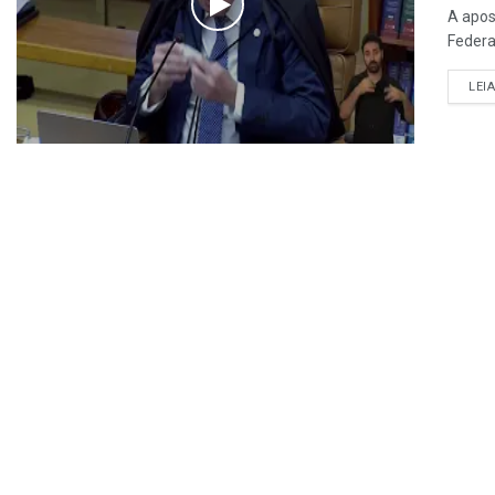
A apos
Federa
LEI