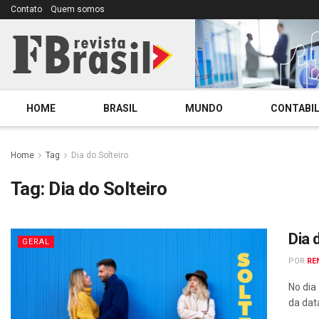
Contato
Quem somos
HOME
BRASIL
MUNDO
CONTABIL
Home
Tag
Dia do Solteiro
Tag:
Dia do Solteiro
Dia 
GERAL
POR
RE
No dia
da dat