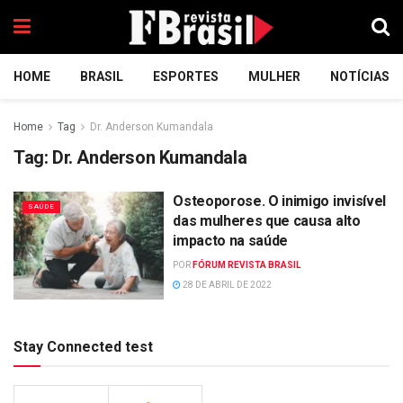
HOME
BRASIL
ESPORTES
MULHER
NOTÍCIAS
Home
Tag
Dr. Anderson Kumandala
Tag:
Dr. Anderson Kumandala
Osteoporose. O inimigo invisível
SAÚDE
das mulheres que causa alto
impacto na saúde
POR
FÓRUM REVISTA BRASIL
28 DE ABRIL DE 2022
Stay Connected test