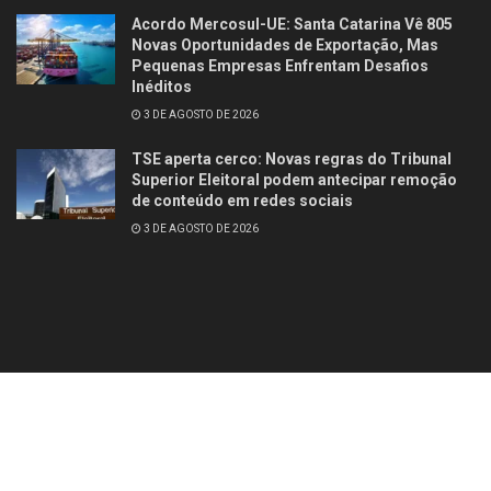
Acordo Mercosul-UE: Santa Catarina Vê 805
Novas Oportunidades de Exportação, Mas
Pequenas Empresas Enfrentam Desafios
Inéditos
3 DE AGOSTO DE 2026
TSE aperta cerco: Novas regras do Tribunal
Superior Eleitoral podem antecipar remoção
de conteúdo em redes sociais
3 DE AGOSTO DE 2026
Contato
Quem somos
© 2025
Studio Site Brasil
- Todos os direitos reservados
Fórum Revista
Brasil
.