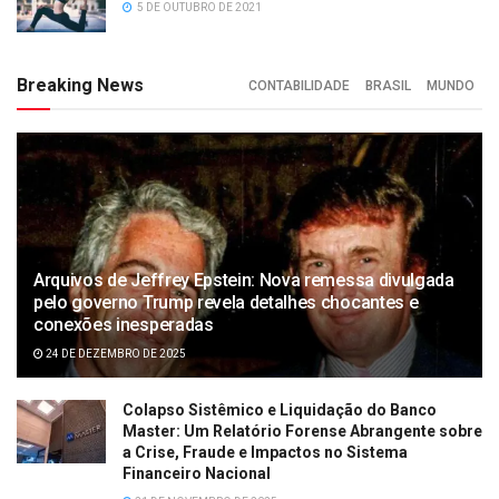
5 DE OUTUBRO DE 2021
Breaking News
CONTABILIDADE
BRASIL
MUNDO
Arquivos de Jeffrey Epstein: Nova remessa divulgada
pelo governo Trump revela detalhes chocantes e
conexões inesperadas
24 DE DEZEMBRO DE 2025
Colapso Sistêmico e Liquidação do Banco
Master: Um Relatório Forense Abrangente sobre
a Crise, Fraude e Impactos no Sistema
Financeiro Nacional