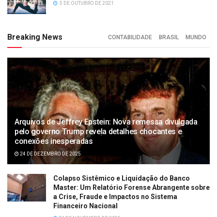
5 DE OUTUBRO DE 2021
Breaking News
CONTABILIDADE
BRASIL
MUNDO
Arquivos de Jeffrey Epstein: Nova remessa divulgada
pelo governo Trump revela detalhes chocantes e
conexões inesperadas
24 DE DEZEMBRO DE 2025
Colapso Sistêmico e Liquidação do Banco
Master: Um Relatório Forense Abrangente sobre
a Crise, Fraude e Impactos no Sistema
Financeiro Nacional