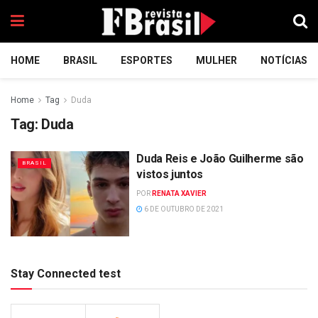
HOME
BRASIL
ESPORTES
MULHER
NOTÍCIAS
Home
Tag
Duda
Tag:
Duda
Duda Reis e João Guilherme são
BRASIL
vistos juntos
POR
RENATA XAVIER
6 DE OUTUBRO DE 2021
Stay Connected test