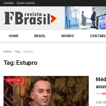
Contato
Quem somos
HOME
BRASIL
MUNDO
CONTABIL
Home
Tag
Estupro
Tag:
Estupro
Médi
NOTÍCIAS
acus
POR
RE
O Dr. 