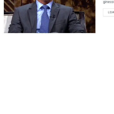
ginecol
LEI