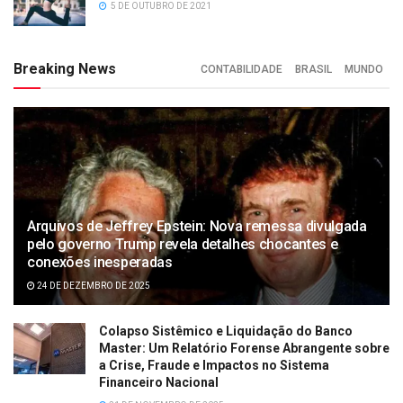
5 DE OUTUBRO DE 2021
Breaking News
CONTABILIDADE
BRASIL
MUNDO
Arquivos de Jeffrey Epstein: Nova remessa divulgada
pelo governo Trump revela detalhes chocantes e
conexões inesperadas
24 DE DEZEMBRO DE 2025
Colapso Sistêmico e Liquidação do Banco
Master: Um Relatório Forense Abrangente sobre
a Crise, Fraude e Impactos no Sistema
Financeiro Nacional