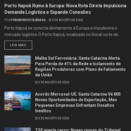
Porto Itapoá Rumo à Europa: Nova Rota Direta Impulsiona
Demanda Logística e Expande Conexões
POR
FÓRUM REVISTA BRASIL
5 DE AGOSTO DE 2026
Porto Itapoá se conecta diretamente à Europa e impulsiona o
mercado logístico O Porto Itapoá, localizado no litoral norte de...
LEIA MAIS
Malha Sul Ferroviária: Santa Catarina Alerta
Para Perda de 41% da Rede e Isolamento de
Regiões Produtoras com Plano de Fatiamento
da União
4 DE AGOSTO DE 2026
Acordo Mercosul-UE: Santa Catarina Vê 805
Novas Oportunidades de Exportação, Mas
Pequenas Empresas Enfrentam Desafios
Inéditos
3 DE AGOSTO DE 2026
TSE aperta cerco: Novas regras do Tribunal