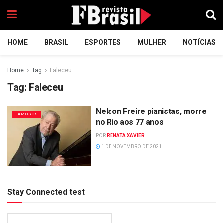
HOME
BRASIL
ESPORTES
MULHER
NOTÍCIAS
Home
Tag
Faleceu
Tag:
Faleceu
Nelson Freire pianistas, morre
FAMOSOS
no Rio aos 77 anos
POR
RENATA XAVIER
1 DE NOVEMBRO DE 2021
Stay Connected test