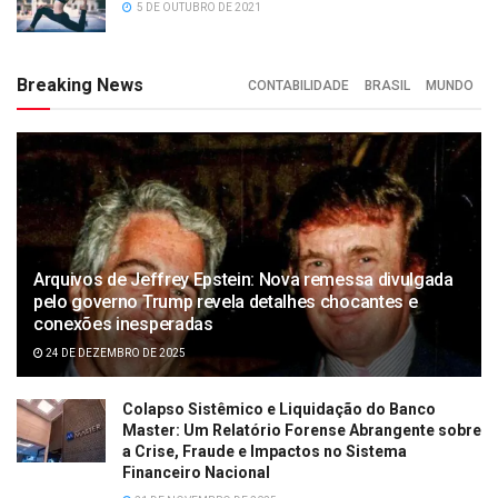
5 DE OUTUBRO DE 2021
Breaking News
CONTABILIDADE
BRASIL
MUNDO
Arquivos de Jeffrey Epstein: Nova remessa divulgada
pelo governo Trump revela detalhes chocantes e
conexões inesperadas
24 DE DEZEMBRO DE 2025
Colapso Sistêmico e Liquidação do Banco
Master: Um Relatório Forense Abrangente sobre
a Crise, Fraude e Impactos no Sistema
Financeiro Nacional