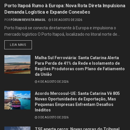
Porto Itapoá Rumo à Europa: Nova Rota Direta Impulsiona
Demanda Logística e Expande Conexões
POR
FÓRUM REVISTA BRASIL
5 DE AGOSTO DE 2026
Porto Itapoá se conecta diretamente à Europa e impulsiona o
mercado logístico O Porto Itapoá, localizado no litoral norte de...
LEIA MAIS
Malha Sul Ferroviária: Santa Catarina Alerta
Para Perda de 41% da Rede e Isolamento de
Regiões Produtoras com Plano de Fatiamento
da União
4 DE AGOSTO DE 2026
Acordo Mercosul-UE: Santa Catarina Vê 805
Novas Oportunidades de Exportação, Mas
Pequenas Empresas Enfrentam Desafios
Inéditos
3 DE AGOSTO DE 2026
TSE aperta cerco: Novas regras do Tribunal