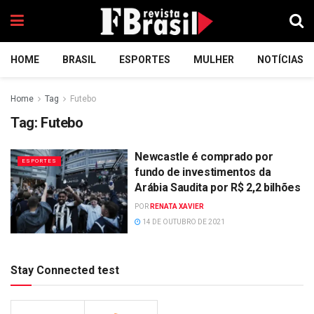
HOME
BRASIL
ESPORTES
MULHER
NOTÍCIAS
Home
Tag
Futebo
Tag:
Futebo
Newcastle é comprado por
ESPORTES
fundo de investimentos da
Arábia Saudita por R$ 2,2 bilhões
POR
RENATA XAVIER
14 DE OUTUBRO DE 2021
Stay Connected test