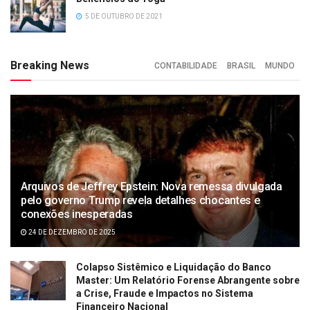
5 DE OUTUBRO DE 2021
Breaking News
CONTABILIDADE
BRASIL
MUNDO
Arquivos de Jeffrey Epstein: Nova remessa divulgada
pelo governo Trump revela detalhes chocantes e
conexões inesperadas
24 DE DEZEMBRO DE 2025
Colapso Sistêmico e Liquidação do Banco
Master: Um Relatório Forense Abrangente sobre
a Crise, Fraude e Impactos no Sistema
Financeiro Nacional