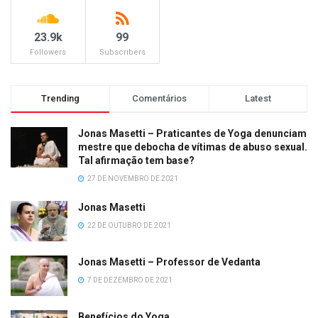
23.9k
99
Followers
Subscribers
Trending
Comentários
Latest
Jonas Masetti – Praticantes de Yoga denunciam
mestre que debocha de vítimas de abuso sexual.
Tal afirmação tem base?
27 DE NOVEMBRO DE 2021
Jonas Masetti
22 DE OUTUBRO DE 2021
Jonas Masetti – Professor de Vedanta
7 DE DEZEMBRO DE 2021
Benefícios do Yoga