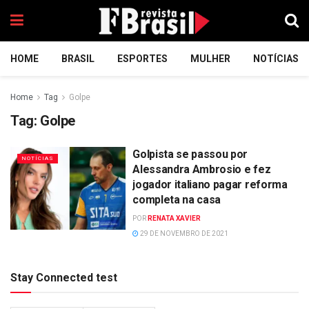
HOME
BRASIL
ESPORTES
MULHER
NOTÍCIAS
Home
Tag
Golpe
Tag:
Golpe
Golpista se passou por
NOTÍCIAS
Alessandra Ambrosio e fez
jogador italiano pagar reforma
completa na casa
POR
RENATA XAVIER
29 DE NOVEMBRO DE 2021
Stay Connected test