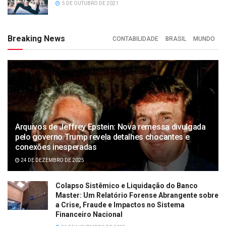
5 DE OUTUBRO DE 2021
Breaking News
CONTABILIDADE
BRASIL
MUNDO
Arquivos de Jeffrey Epstein: Nova remessa divulgada
pelo governo Trump revela detalhes chocantes e
conexões inesperadas
24 DE DEZEMBRO DE 2025
Colapso Sistêmico e Liquidação do Banco
Master: Um Relatório Forense Abrangente sobre
a Crise, Fraude e Impactos no Sistema
Financeiro Nacional