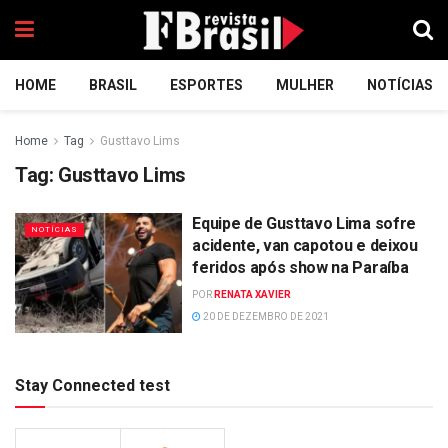
HOME
BRASIL
ESPORTES
MULHER
NOTÍCIAS
Home
Tag
Gusttavo Lims
Tag:
Gusttavo Lims
Equipe de Gusttavo Lima sofre
NOTÍCIAS
acidente, van capotou e deixou
feridos após show na Paraíba
POR
RENATA XAVIER
20 DE DEZEMBRO DE 2021
Stay Connected test