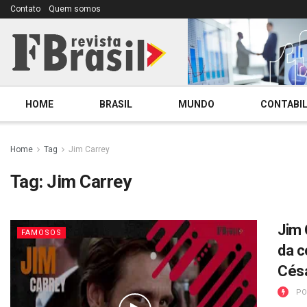
Contato
Quem somos
HOME
BRASIL
MUNDO
CONTABIL
Home
Tag
Jim Carrey
Tag:
Jim Carrey
Jim 
FAMOSOS
da c
Cés
PO