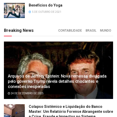
Benefícios do Yoga
5 DE OUTUBRO DE 2021
Breaking News
CONTABILIDADE
BRASIL
MUNDO
Arquivos de Jeffrey Epstein: Nova remessa divulgada
pelo governo Trump revela detalhes chocantes e
conexões inesperadas
24 DE DEZEMBRO DE 2025
Colapso Sistêmico e Liquidação do Banco
Master: Um Relatório Forense Abrangente sobre
a Crise, Fraude e Impactos no Sistema