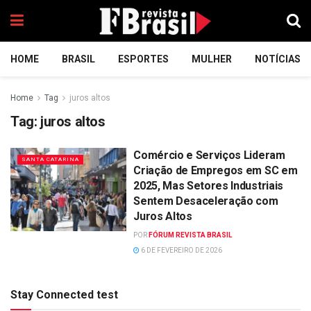
HOME
BRASIL
ESPORTES
MULHER
NOTÍCIAS
Home
Tag
juros altos
Tag:
juros altos
Comércio e Serviços Lideram
SANTA CATARINA
Criação de Empregos em SC em
2025, Mas Setores Industriais
Sentem Desaceleração com
Juros Altos
POR
FÓRUM REVISTA BRASIL
6 DE FEVEREIRO DE 2026
Stay Connected test