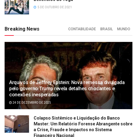
5 DE OUTUBRO DE 2021
Breaking News
CONTABILIDADE
BRASIL
MUNDO
Arquivos de Jeffrey Epstein: Nova remessa divulgada
pelo governo Trump revela detalhes chocantes e
conexões inesperadas
24 DE DEZEMBRO DE 2025
Colapso Sistêmico e Liquidação do Banco
Master: Um Relatório Forense Abrangente sobre
a Crise, Fraude e Impactos no Sistema
Financeiro Nacional