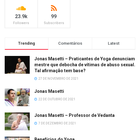
23.9k
99
Followers
Subscribers
Trending
Comentários
Latest
Jonas Masetti – Praticantes de Yoga denunciam
mestre que debocha de vítimas de abuso sexual.
Tal afirmação tem base?
27 DE NOVEMBRO DE 2021
Jonas Masetti
22 DE OUTUBRO DE 2021
Jonas Masetti – Professor de Vedanta
7 DE DEZEMBRO DE 2021
Benefícios do Yoga