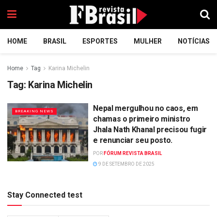
HOME
BRASIL
ESPORTES
MULHER
NOTÍCIAS
Home
Tag
Karina Michelin
Tag:
Karina Michelin
Nepal mergulhou no caos, em
BREAKING NEWS
chamas o primeiro ministro
Jhala Nath Khanal precisou fugir
e renunciar seu posto.
POR
FÓRUM REVISTA BRASIL
9 DE SETEMBRO DE 2025
Stay Connected test