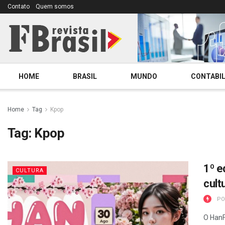
Contato
Quem somos
HOME
BRASIL
MUNDO
CONTABIL
Home
Tag
Kpop
Tag:
Kpop
1º e
CULTURA
cult
PO
O HanF