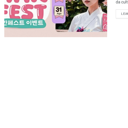
da cul
LEI