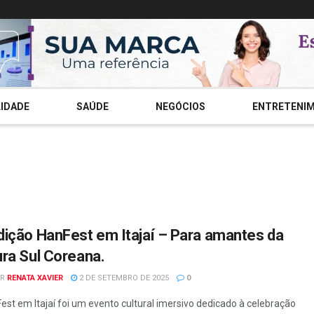
IDADE
SAÚDE
NEGÓCIOS
ENTRETENI
dição HanFest em Itajaí – Para amantes da
ura Sul Coreana.
R
RENATA XAVIER
2 DE SETEMBRO DE 2025
0
est em Itajaí foi um evento cultural imersivo dedicado à celebração