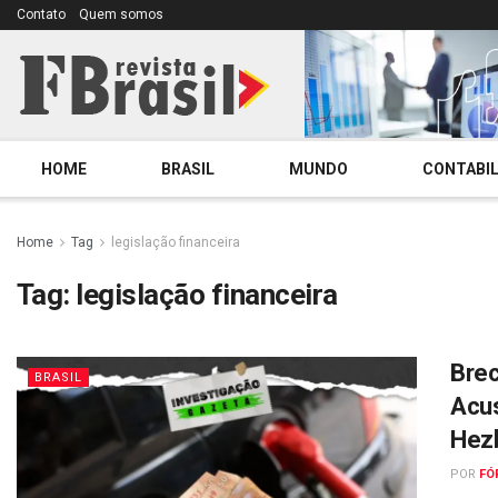
Contato
Quem somos
HOME
BRASIL
MUNDO
CONTABIL
Home
Tag
legislação financeira
Tag:
legislação financeira
Brec
BRASIL
Acus
Hezb
POR
FÓ