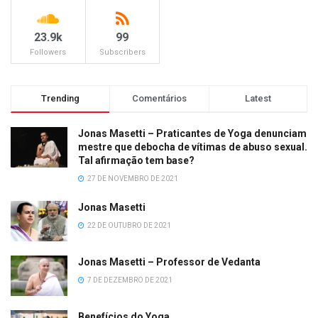
23.9k
99
Followers
Subscribers
Trending
Comentários
Latest
Jonas Masetti – Praticantes de Yoga denunciam
mestre que debocha de vítimas de abuso sexual.
Tal afirmação tem base?
27 DE NOVEMBRO DE 2021
Jonas Masetti
22 DE OUTUBRO DE 2021
Jonas Masetti – Professor de Vedanta
7 DE DEZEMBRO DE 2021
Benefícios do Yoga