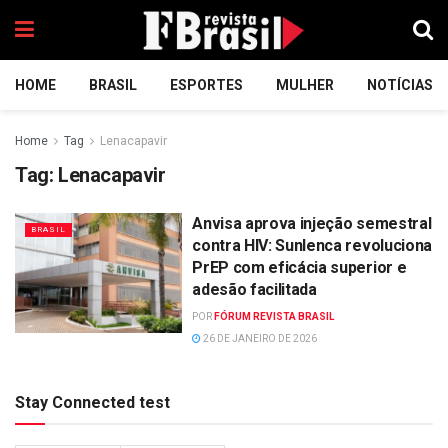
HOME
BRASIL
ESPORTES
MULHER
NOTÍCIAS
Home
Tag
Lenacapavir
Tag:
Lenacapavir
Anvisa aprova injeção semestral
BRASIL
contra HIV: Sunlenca revoluciona
PrEP com eficácia superior e
adesão facilitada
POR
FÓRUM REVISTA BRASIL
26 DE JANEIRO DE 2026
Stay Connected test