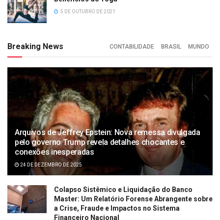
5 DE OUTUBRO DE 2021
Breaking News
CONTABILIDADE
BRASIL
MUNDO
Arquivos de Jeffrey Epstein: Nova remessa divulgada
pelo governo Trump revela detalhes chocantes e
conexões inesperadas
24 DE DEZEMBRO DE 2025
Colapso Sistêmico e Liquidação do Banco
Master: Um Relatório Forense Abrangente sobre
a Crise, Fraude e Impactos no Sistema
Financeiro Nacional