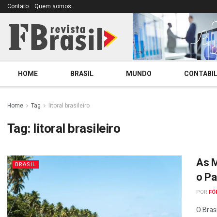
Contato
Quem somos
HOME
BRASIL
MUNDO
CONTABIL
Home
Tag
litoral brasileiro
Tag:
litoral brasileiro
As M
BRASIL
o Pa
POR
FÓ
O Bras