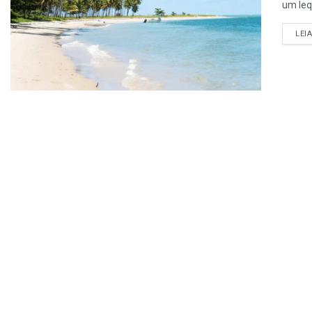
um leq
LEI