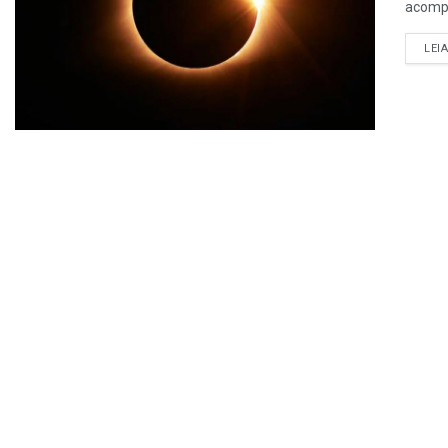
acompa
LEI