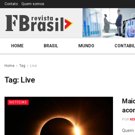
Contato
Quem somos
HOME
BRASIL
MUNDO
CONTABIL
Home
Tag
Live
Tag:
Live
Maio
NOTÍCIAS
acon
POR
RE
Quem m