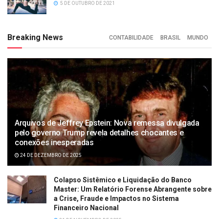
5 DE OUTUBRO DE 2021
Breaking News
CONTABILIDADE
BRASIL
MUNDO
Arquivos de Jeffrey Epstein: Nova remessa divulgada
pelo governo Trump revela detalhes chocantes e
conexões inesperadas
24 DE DEZEMBRO DE 2025
Colapso Sistêmico e Liquidação do Banco
Master: Um Relatório Forense Abrangente sobre
a Crise, Fraude e Impactos no Sistema
Financeiro Nacional