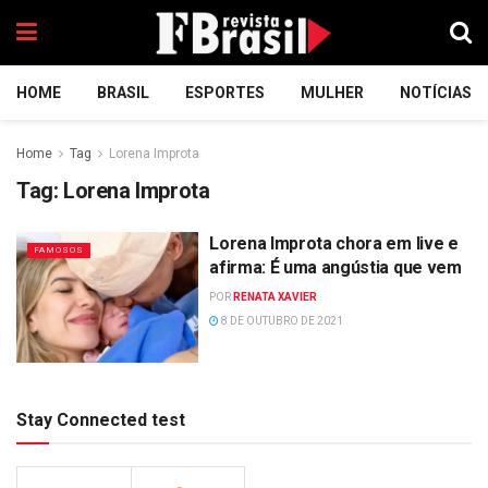
HOME
BRASIL
ESPORTES
MULHER
NOTÍCIAS
Home
Tag
Lorena Improta
Tag:
Lorena Improta
Lorena Improta chora em live e
FAMOSOS
afirma: É uma angústia que vem
POR
RENATA XAVIER
8 DE OUTUBRO DE 2021
Stay Connected test