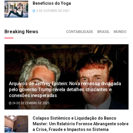
Benefícios do Yoga
5 DE OUTUBRO DE 2021
Breaking News
CONTABILIDADE
BRASIL
MUNDO
Arquivos de Jeffrey Epstein: Nova remessa divulgada
pelo governo Trump revela detalhes chocantes e
conexões inesperadas
24 DE DEZEMBRO DE 2025
Colapso Sistêmico e Liquidação do Banco
Master: Um Relatório Forense Abrangente sobre
a Crise, Fraude e Impactos no Sistema