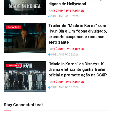
dignas de Hollywood
POR
FÓRUM REVISTA BRASIL
9 DE JANEIRO DE 2026
Trailer de “Made in Korea” com
DORAMAS
Hyun Bin e Lim Yoona divulgado,
promete suspense e romance
eletrizante
POR
FÓRUM REVISTA BRASIL
9 DE JANEIRO DE 2026
“Made in Korea” da Disney+: K-
DORAMAS
drama eletrizante ganha trailer
oficial e promete ação na CCXP
POR
FÓRUM REVISTA BRASIL
7 DE JANEIRO DE 2026
Stay Connected test