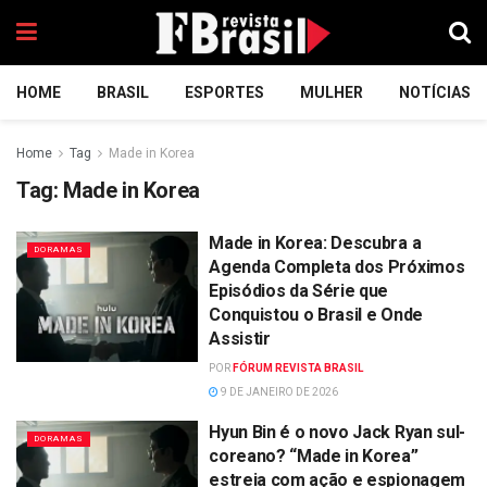
HOME
BRASIL
ESPORTES
MULHER
NOTÍCIAS
Home
Tag
Made in Korea
Tag:
Made in Korea
Made in Korea: Descubra a
DORAMAS
Agenda Completa dos Próximos
Episódios da Série que
Conquistou o Brasil e Onde
Assistir
POR
FÓRUM REVISTA BRASIL
9 DE JANEIRO DE 2026
Hyun Bin é o novo Jack Ryan sul-
DORAMAS
coreano? “Made in Korea”
estreia com ação e espionagem