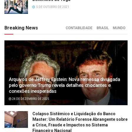
5 DE OUTUBRO DE 2021
Breaking News
CONTABILIDADE
BRASIL
MUNDO
Arquivos de Jeffrey Epstein: Nova remessa divulgada
pelo governo Trump revela detalhes chocantes e
conexões inesperadas
24 DE DEZEMBRO DE 2025
Colapso Sistêmico e Liquidação do Banco
Master: Um Relatório Forense Abrangente sobre
a Crise, Fraude e Impactos no Sistema
Financeiro Nacional