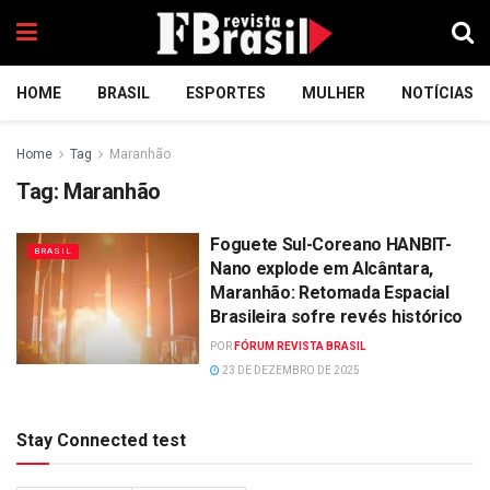
HOME
BRASIL
ESPORTES
MULHER
NOTÍCIAS
Home
Tag
Maranhão
Tag:
Maranhão
Foguete Sul-Coreano HANBIT-
BRASIL
Nano explode em Alcântara,
Maranhão: Retomada Espacial
Brasileira sofre revés histórico
POR
FÓRUM REVISTA BRASIL
23 DE DEZEMBRO DE 2025
Stay Connected test