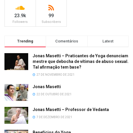
23.9k
99
Followers
Subscribers
Trending
Comentários
Latest
Jonas Masetti – Praticantes de Yoga denunciam
mestre que debocha de vítimas de abuso sexual.
Tal afirmação tem base?
27 DE NOVEMBRO DE 2021
Jonas Masetti
22 DE OUTUBRO DE 2021
Jonas Masetti – Professor de Vedanta
7 DE DEZEMBRO DE 2021
Benefícios do Yoga