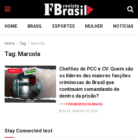
HOME
BRASIL
ESPORTES
MULHER
NOTÍCIAS
Home
Tag
Marcola
Tag:
Marcola
Chefões do PCC e CV: Quem são
BRASIL
os líderes das maiores facções
criminosas do Brasil que
continuam comandando de
dentro da prisão?
POR
FÓRUM REVISTA BRASIL
26 DE JANEIRO DE 2026
Stay Connected test