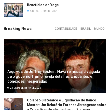
Benefícios do Yoga
5 DE OUTUBRO DE 2021
Breaking News
CONTABILIDADE
BRASIL
MUNDO
Arquivos de Jeffrey Epstein: Nova remessa divulgada
pelo governo Trump revela detalhes chocantes e
conexões inesperadas
24 DE DEZEMBRO DE 2025
Colapso Sistêmico e Liquidação do Banco
Master: Um Relatório Forense Abrangente sobre
a Crise, Fraude e Impactos no Sistema