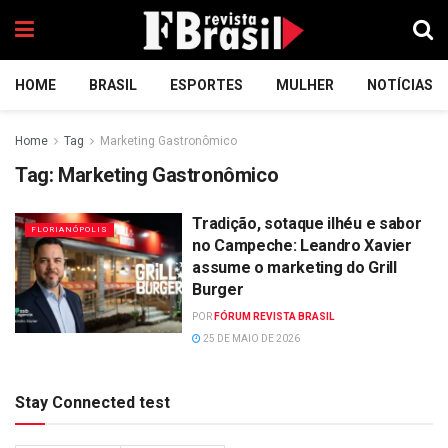
HOME
BRASIL
ESPORTES
MULHER
NOTÍCIAS
Home
Tag
Marketing Gastronômico
Tag:
Marketing Gastronômico
Tradição, sotaque ilhéu e sabor
FLORIANÓPOLIS
no Campeche: Leandro Xavier
assume o marketing do Grill
Burger
POR
FÓRUM REVISTA BRASIL
25 DE MAIO DE 2026
Stay Connected test