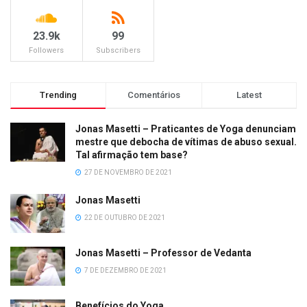
23.9k
99
Followers
Subscribers
Trending
Comentários
Latest
Jonas Masetti – Praticantes de Yoga denunciam
mestre que debocha de vítimas de abuso sexual.
Tal afirmação tem base?
27 DE NOVEMBRO DE 2021
Jonas Masetti
22 DE OUTUBRO DE 2021
Jonas Masetti – Professor de Vedanta
7 DE DEZEMBRO DE 2021
Benefícios do Yoga