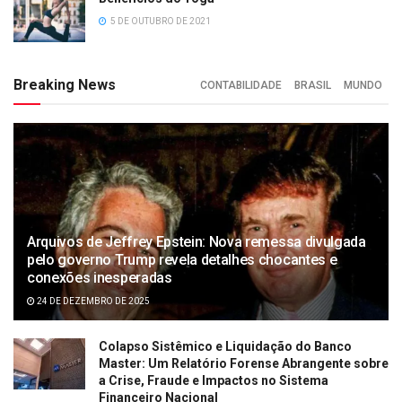
5 DE OUTUBRO DE 2021
Breaking News
CONTABILIDADE
BRASIL
MUNDO
Arquivos de Jeffrey Epstein: Nova remessa divulgada
pelo governo Trump revela detalhes chocantes e
conexões inesperadas
24 DE DEZEMBRO DE 2025
Colapso Sistêmico e Liquidação do Banco
Master: Um Relatório Forense Abrangente sobre
a Crise, Fraude e Impactos no Sistema
Financeiro Nacional