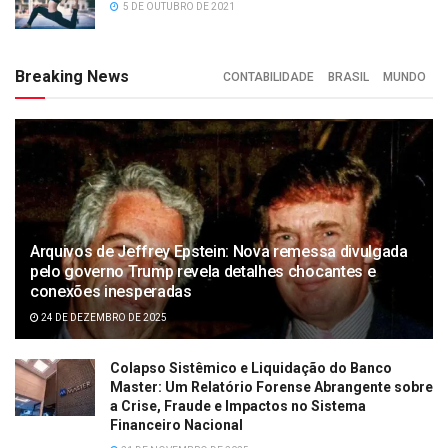
5 DE OUTUBRO DE 2021
Breaking News
CONTABILIDADE
BRASIL
MUNDO
Arquivos de Jeffrey Epstein: Nova remessa divulgada
pelo governo Trump revela detalhes chocantes e
conexões inesperadas
24 DE DEZEMBRO DE 2025
Colapso Sistêmico e Liquidação do Banco
Master: Um Relatório Forense Abrangente sobre
a Crise, Fraude e Impactos no Sistema
Financeiro Nacional