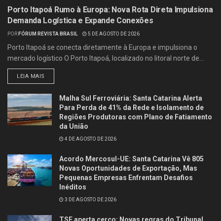
Porto Itapoá Rumo à Europa: Nova Rota Direta Impulsiona
Demanda Logística e Expande Conexões
POR
FÓRUM REVISTA BRASIL
5 DE AGOSTO DE 2026
Porto Itapoá se conecta diretamente à Europa e impulsiona o
mercado logístico O Porto Itapoá, localizado no litoral norte de...
LEIA MAIS
Malha Sul Ferroviária: Santa Catarina Alerta
Para Perda de 41% da Rede e Isolamento de
Regiões Produtoras com Plano de Fatiamento
da União
4 DE AGOSTO DE 2026
Acordo Mercosul-UE: Santa Catarina Vê 805
Novas Oportunidades de Exportação, Mas
Pequenas Empresas Enfrentam Desafios
Inéditos
3 DE AGOSTO DE 2026
TSE aperta cerco: Novas regras do Tribunal