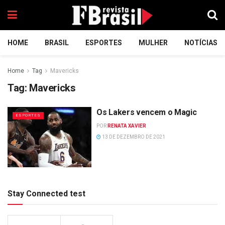
HOME
BRASIL
ESPORTES
MULHER
NOTÍCIAS
Home
Tag
Mavericks
Tag:
Mavericks
Os Lakers vencem o Magic
ESPORTES
POR
RENATA XAVIER
13 DE DEZEMBRO DE 2021
Stay Connected test