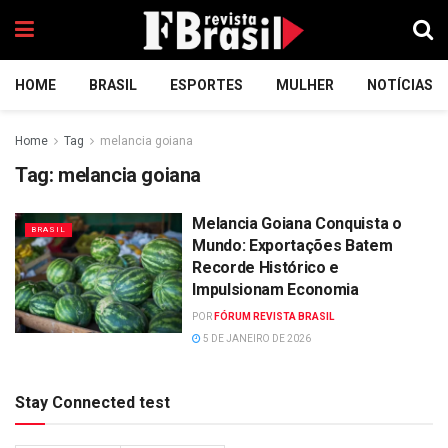
HOME
BRASIL
ESPORTES
MULHER
NOTÍCIAS
Home
Tag
melancia goiana
Tag:
melancia goiana
Melancia Goiana Conquista o
BRASIL
Mundo: Exportações Batem
Recorde Histórico e
Impulsionam Economia
POR
FÓRUM REVISTA BRASIL
5 DE JANEIRO DE 2026
Stay Connected test