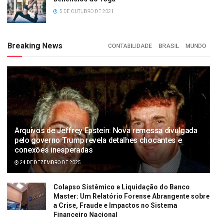
5 DE OUTUBRO DE 2021
Breaking News
CONTABILIDADE
BRASIL
MUNDO
Arquivos de Jeffrey Epstein: Nova remessa divulgada
pelo governo Trump revela detalhes chocantes e
conexões inesperadas
24 DE DEZEMBRO DE 2025
Colapso Sistêmico e Liquidação do Banco
Master: Um Relatório Forense Abrangente sobre
a Crise, Fraude e Impactos no Sistema
Financeiro Nacional