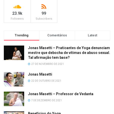
23.9k
99
Followers
Subscribers
Trending
Comentários
Latest
Jonas Masetti – Praticantes de Yoga denunciam
mestre que debocha de vítimas de abuso sexual.
Tal afirmação tem base?
27 DE NOVEMBRO DE 2021
Jonas Masetti
22 DE OUTUBRO DE 2021
Jonas Masetti – Professor de Vedanta
7 DE DEZEMBRO DE 2021
Benefícios do Yoga