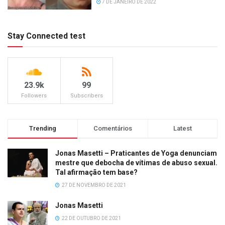
7 DE JANEIRO DE 2022
Stay Connected test
23.9k
99
Followers
Subscribers
Trending
Comentários
Latest
Jonas Masetti – Praticantes de Yoga denunciam
mestre que debocha de vítimas de abuso sexual.
Tal afirmação tem base?
27 DE NOVEMBRO DE 2021
Jonas Masetti
22 DE OUTUBRO DE 2021