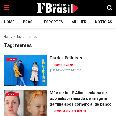
HOME
BRASIL
ESPORTES
MULHER
NOTÍCIAS
Home
Tag
memes
Tag:
memes
Dia dos Solteiros
GERAL
POR
RENATA XAVIER
15 DE AGOSTO DE 2022
Mãe de bebê Alice reclama de
ALERTA
uso indiscriminado de imagem
da filha após comercial de banco
POR
FÓRUM REVISTA BRASIL