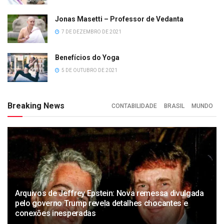
Jonas Masetti – Professor de Vedanta
7 DE DEZEMBRO DE 2021
Benefícios do Yoga
5 DE OUTUBRO DE 2021
Breaking News
CONTABILIDADE
BRASIL
MUNDO
Arquivos de Jeffrey Epstein: Nova remessa divulgada
pelo governo Trump revela detalhes chocantes e
conexões inesperadas