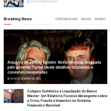
5 DE OUTUBRO DE 2021
Breaking News
CONTABILIDADE
BRASIL
MUNDO
Arquivos de Jeffrey Epstein: Nova remessa divulgada
pelo governo Trump revela detalhes chocantes e
conexões inesperadas
24 DE DEZEMBRO DE 2025
Colapso Sistêmico e Liquidação do Banco
Master: Um Relatório Forense Abrangente sobre
a Crise, Fraude e Impactos no Sistema
Financeiro Nacional