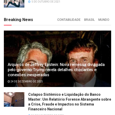
5 DE OUTUBRO DE 2021
Breaking News
CONTABILIDADE
BRASIL
MUNDO
Arquivos de Jeffrey Epstein: Nova remessa divulgada
pelo governo Trump revela detalhes chocantes e
conexões inesperadas
24 DE DEZEMBRO DE 2025
Colapso Sistêmico e Liquidação do Banco
Master: Um Relatório Forense Abrangente sobre
a Crise, Fraude e Impactos no Sistema
Financeiro Nacional