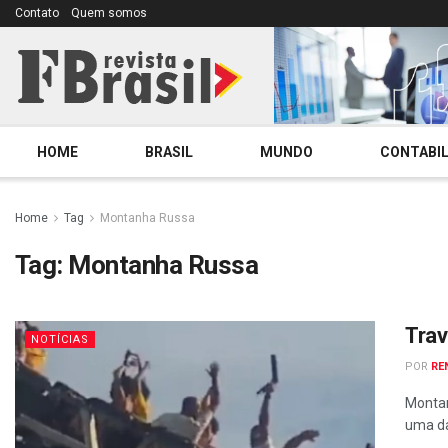
Contato
Quem somos
HOME
BRASIL
MUNDO
CONTABIL
Home
Tag
Montanha Russa
Tag:
Montanha Russa
Trav
NOTÍCIAS
POR
RE
Montan
uma da