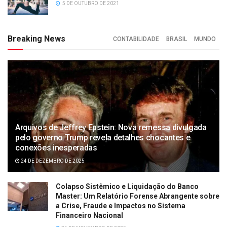
5 DE OUTUBRO DE 2021
Breaking News
CONTABILIDADE
BRASIL
MUNDO
Arquivos de Jeffrey Epstein: Nova remessa divulgada
pelo governo Trump revela detalhes chocantes e
conexões inesperadas
24 DE DEZEMBRO DE 2025
Colapso Sistêmico e Liquidação do Banco
Master: Um Relatório Forense Abrangente sobre
a Crise, Fraude e Impactos no Sistema
Financeiro Nacional