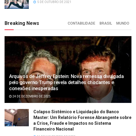
5 DE OUTUBRO DE 2021
Breaking News
CONTABILIDADE
BRASIL
MUNDO
Arquivos de Jeffrey Epstein: Nova remessa divulgada
pelo governo Trump revela detalhes chocantes e
conexões inesperadas
24 DE DEZEMBRO DE 2025
Colapso Sistêmico e Liquidação do Banco
Master: Um Relatório Forense Abrangente sobre
a Crise, Fraude e Impactos no Sistema
Financeiro Nacional