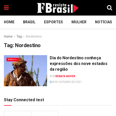
HOME
BRASIL
ESPORTES
MULHER
NOTÍCIAS
Home
Tag
Nordestino
Tag:
Nordestino
Dia do Nordestino conheça
BRASIL
expressões dos nove estados
da região
POR
RENATA XAVIER
8 DE OUTUBRO DE 2021
Stay Connected test