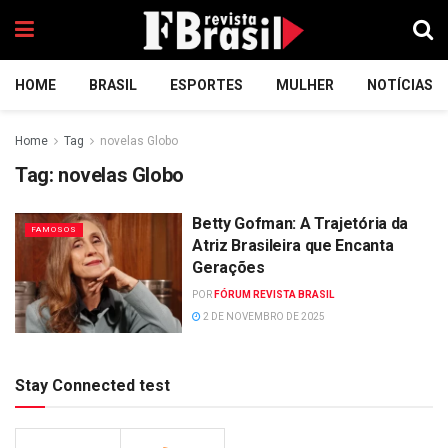
HOME
BRASIL
ESPORTES
MULHER
NOTÍCIAS
Home
Tag
novelas Globo
Tag:
novelas Globo
Betty Gofman: A Trajetória da
FAMOSOS
Atriz Brasileira que Encanta
Gerações
POR
FÓRUM REVISTA BRASIL
2 DE NOVEMBRO DE 2025
Stay Connected test