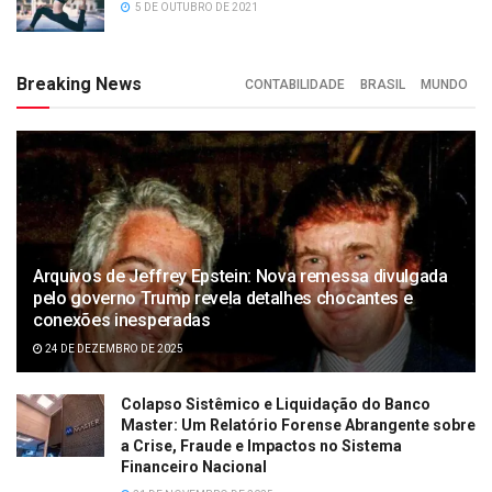
5 DE OUTUBRO DE 2021
Breaking News
CONTABILIDADE
BRASIL
MUNDO
Arquivos de Jeffrey Epstein: Nova remessa divulgada
pelo governo Trump revela detalhes chocantes e
conexões inesperadas
24 DE DEZEMBRO DE 2025
Colapso Sistêmico e Liquidação do Banco
Master: Um Relatório Forense Abrangente sobre
a Crise, Fraude e Impactos no Sistema
Financeiro Nacional