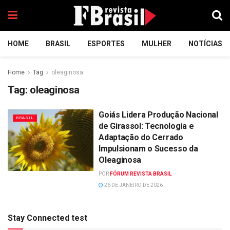
HOME
BRASIL
ESPORTES
MULHER
NOTÍCIAS
Home
Tag
oleaginosa
Tag:
oleaginosa
Goiás Lidera Produção Nacional
BRASIL
de Girassol: Tecnologia e
Adaptação do Cerrado
Impulsionam o Sucesso da
Oleaginosa
POR
FÓRUM REVISTA BRASIL
26 DE JANEIRO DE 2026
Stay Connected test