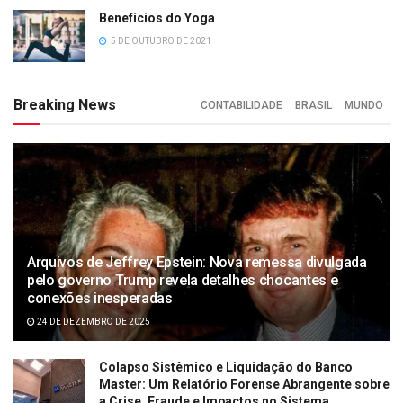
Benefícios do Yoga
5 DE OUTUBRO DE 2021
Breaking News
CONTABILIDADE
BRASIL
MUNDO
Arquivos de Jeffrey Epstein: Nova remessa divulgada
pelo governo Trump revela detalhes chocantes e
conexões inesperadas
24 DE DEZEMBRO DE 2025
Colapso Sistêmico e Liquidação do Banco
Master: Um Relatório Forense Abrangente sobre
a Crise, Fraude e Impactos no Sistema