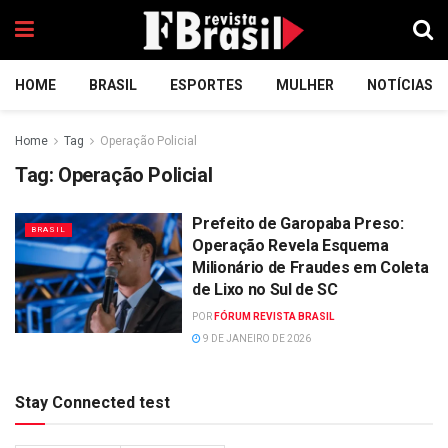
HOME
BRASIL
ESPORTES
MULHER
NOTÍCIAS
Home
Tag
Operação Policial
Tag:
Operação Policial
Prefeito de Garopaba Preso:
BRASIL
Operação Revela Esquema
Milionário de Fraudes em Coleta
de Lixo no Sul de SC
POR
FÓRUM REVISTA BRASIL
9 DE JANEIRO DE 2026
Stay Connected test