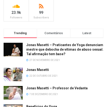
23.9k
99
Followers
Subscribers
Trending
Comentários
Latest
Jonas Masetti – Praticantes de Yoga denunciam
mestre que debocha de vítimas de abuso sexual.
Tal afirmação tem base?
27 DE NOVEMBRO DE 2021
Jonas Masetti
22 DE OUTUBRO DE 2021
Jonas Masetti – Professor de Vedanta
7 DE DEZEMBRO DE 2021
Benefícios do Yoga