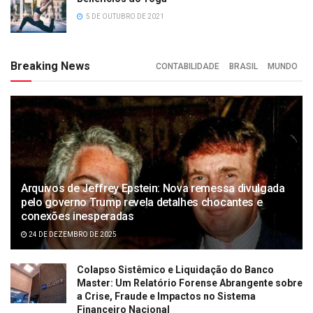
5 DE OUTUBRO DE 2021
Breaking News
CONTABILIDADE
BRASIL
MUNDO
Arquivos de Jeffrey Epstein: Nova remessa divulgada
pelo governo Trump revela detalhes chocantes e
conexões inesperadas
24 DE DEZEMBRO DE 2025
Colapso Sistêmico e Liquidação do Banco
Master: Um Relatório Forense Abrangente sobre
a Crise, Fraude e Impactos no Sistema
Financeiro Nacional