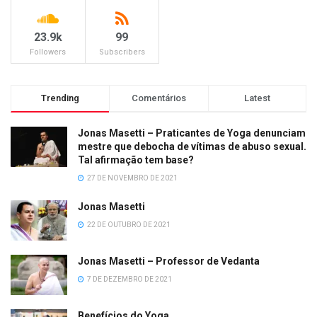
23.9k
99
Followers
Subscribers
Trending
Comentários
Latest
Jonas Masetti – Praticantes de Yoga denunciam
mestre que debocha de vítimas de abuso sexual.
Tal afirmação tem base?
27 DE NOVEMBRO DE 2021
Jonas Masetti
22 DE OUTUBRO DE 2021
Jonas Masetti – Professor de Vedanta
7 DE DEZEMBRO DE 2021
Benefícios do Yoga