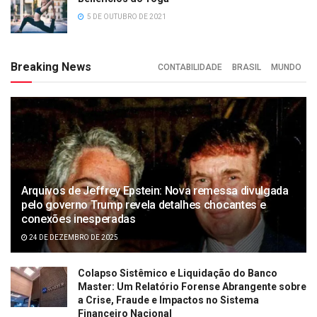
5 DE OUTUBRO DE 2021
Breaking News
CONTABILIDADE
BRASIL
MUNDO
Arquivos de Jeffrey Epstein: Nova remessa divulgada
pelo governo Trump revela detalhes chocantes e
conexões inesperadas
24 DE DEZEMBRO DE 2025
Colapso Sistêmico e Liquidação do Banco
Master: Um Relatório Forense Abrangente sobre
a Crise, Fraude e Impactos no Sistema
Financeiro Nacional