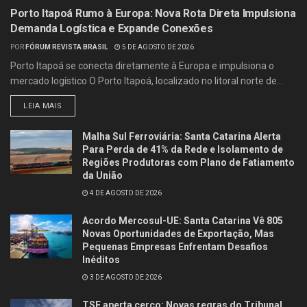
Porto Itapoá Rumo à Europa: Nova Rota Direta Impulsiona
Demanda Logística e Expande Conexões
POR
FÓRUM REVISTA BRASIL
5 DE AGOSTO DE 2026
Porto Itapoá se conecta diretamente à Europa e impulsiona o
mercado logístico O Porto Itapoá, localizado no litoral norte de...
LEIA MAIS
Malha Sul Ferroviária: Santa Catarina Alerta
Para Perda de 41% da Rede e Isolamento de
Regiões Produtoras com Plano de Fatiamento
da União
4 DE AGOSTO DE 2026
Acordo Mercosul-UE: Santa Catarina Vê 805
Novas Oportunidades de Exportação, Mas
Pequenas Empresas Enfrentam Desafios
Inéditos
3 DE AGOSTO DE 2026
TSE aperta cerco: Novas regras do Tribunal