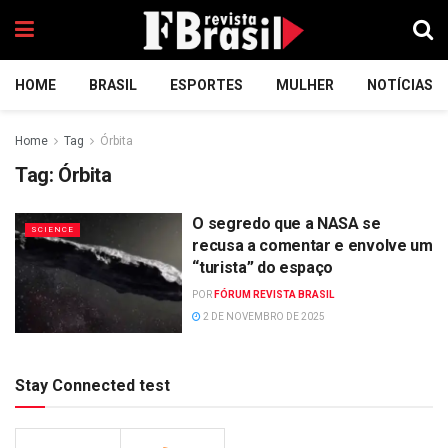
HOME
BRASIL
ESPORTES
MULHER
NOTÍCIAS
Home
Tag
Órbita
Tag:
Órbita
O segredo que a NASA se
SCIENCE
recusa a comentar e envolve um
“turista” do espaço
POR
FÓRUM REVISTA BRASIL
2 DE NOVEMBRO DE 2025
Stay Connected test