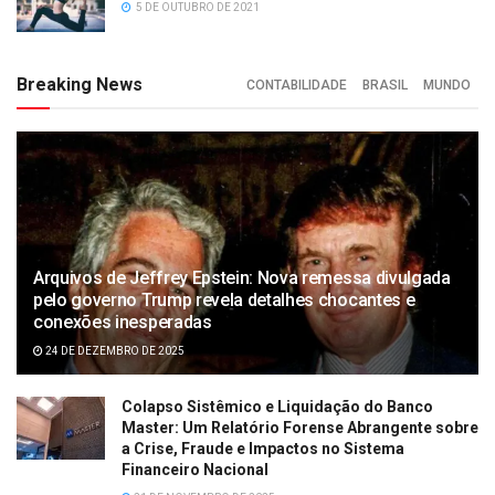
5 DE OUTUBRO DE 2021
Breaking News
CONTABILIDADE
BRASIL
MUNDO
Arquivos de Jeffrey Epstein: Nova remessa divulgada
pelo governo Trump revela detalhes chocantes e
conexões inesperadas
24 DE DEZEMBRO DE 2025
Colapso Sistêmico e Liquidação do Banco
Master: Um Relatório Forense Abrangente sobre
a Crise, Fraude e Impactos no Sistema
Financeiro Nacional