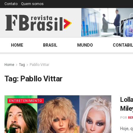
Contato
Quem somos
HOME
BRASIL
MUNDO
CONTABIL
Home
Tag
Pabllo Vittar
Tag:
Pabllo Vittar
Loll
ENTRETENIMENTO
Mile
POR
RE
Hoje, 