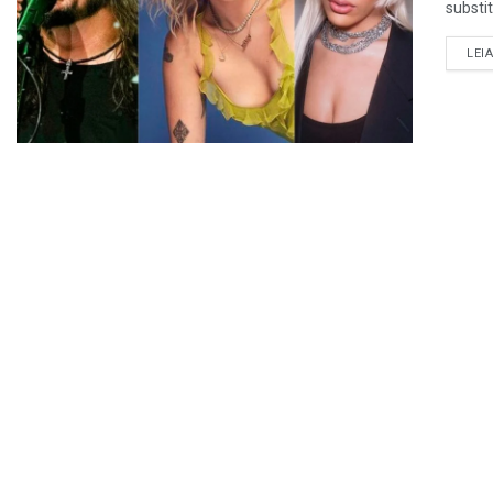
substit
LEI