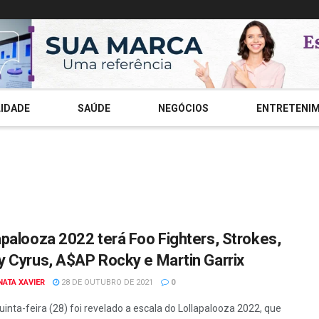
IDADE
SAÚDE
NEGÓCIOS
ENTRETENI
apalooza 2022 terá Foo Fighters, Strokes,
y Cyrus, A$AP Rocky e Martin Garrix
NATA XAVIER
28 DE OUTUBRO DE 2021
0
quinta-feira (28) foi revelado a escala do Lollapalooza 2022, que