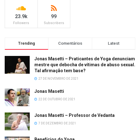
23.9k
99
Followers
Subscribers
Trending
Comentários
Latest
Jonas Masetti – Praticantes de Yoga denunciam
mestre que debocha de vítimas de abuso sexual.
Tal afirmação tem base?
27 DE NOVEMBRO DE 2021
Jonas Masetti
22 DE OUTUBRO DE 2021
Jonas Masetti – Professor de Vedanta
7 DE DEZEMBRO DE 2021
Benefícios do Yoga