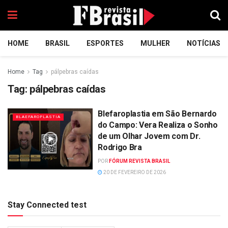
HOME
BRASIL
ESPORTES
MULHER
NOTÍCIAS
Home
Tag
pálpebras caídas
Tag:
pálpebras caídas
Blefaroplastia em São Bernardo
BLAEFAROPLASTIA
do Campo: Vera Realiza o Sonho
de um Olhar Jovem com Dr.
Rodrigo Bra
POR
FÓRUM REVISTA BRASIL
20 DE FEVEREIRO DE 2026
Stay Connected test