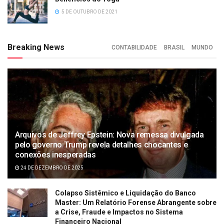
5 DE OUTUBRO DE 2021
Breaking News
CONTABILIDADE
BRASIL
MUNDO
Arquivos de Jeffrey Epstein: Nova remessa divulgada
pelo governo Trump revela detalhes chocantes e
conexões inesperadas
24 DE DEZEMBRO DE 2025
Colapso Sistêmico e Liquidação do Banco
Master: Um Relatório Forense Abrangente sobre
a Crise, Fraude e Impactos no Sistema
Financeiro Nacional