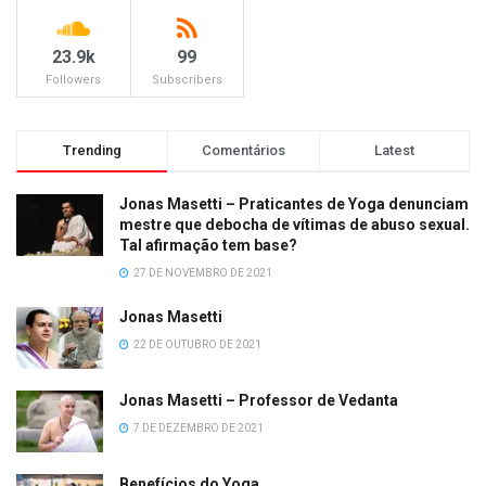
23.9k
99
Followers
Subscribers
Trending
Comentários
Latest
Jonas Masetti – Praticantes de Yoga denunciam
mestre que debocha de vítimas de abuso sexual.
Tal afirmação tem base?
27 DE NOVEMBRO DE 2021
Jonas Masetti
22 DE OUTUBRO DE 2021
Jonas Masetti – Professor de Vedanta
7 DE DEZEMBRO DE 2021
Benefícios do Yoga