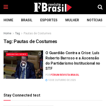
HOME
BRASIL
ESPORTES
MULHER
NOTÍCIAS
Home
Tag
Pautas de Costumes
Tag:
Pautas de Costumes
O Guardião Contra a Crise: Luís
BREAKING NEWS
Roberto Barroso e a Ascensão
do Partidarismo Institucional no
STF
POR
FÓRUM REVISTA BRASIL
10 DE OUTUBRO DE 2025
Stay Connected test