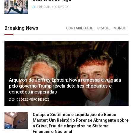
5 DE OUTUBRO DE 2021
Breaking News
CONTABILIDADE
BRASIL
MUNDO
Arquivos de Jeffrey Epstein: Nova remessa divulgada
pelo governo Trump revela detalhes chocantes e
conexões inesperadas
24 DE DEZEMBRO DE 2025
Colapso Sistêmico e Liquidação do Banco
Master: Um Relatório Forense Abrangente sobre
a Crise, Fraude e Impactos no Sistema
Financeiro Nacional