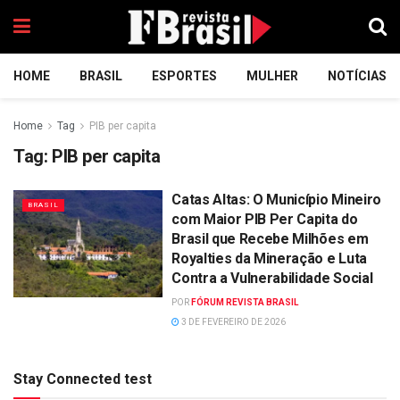
HOME
BRASIL
ESPORTES
MULHER
NOTÍCIAS
Home
Tag
PIB per capita
Tag:
PIB per capita
Catas Altas: O Município Mineiro
BRASIL
com Maior PIB Per Capita do
Brasil que Recebe Milhões em
Royalties da Mineração e Luta
Contra a Vulnerabilidade Social
POR
FÓRUM REVISTA BRASIL
3 DE FEVEREIRO DE 2026
Stay Connected test