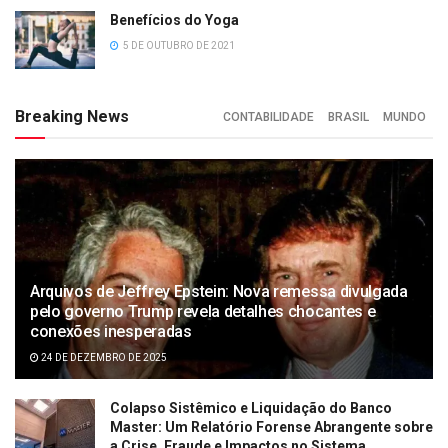
Benefícios do Yoga
5 DE OUTUBRO DE 2021
Breaking News
CONTABILIDADE
BRASIL
MUNDO
Arquivos de Jeffrey Epstein: Nova remessa divulgada
pelo governo Trump revela detalhes chocantes e
conexões inesperadas
24 DE DEZEMBRO DE 2025
Colapso Sistêmico e Liquidação do Banco
Master: Um Relatório Forense Abrangente sobre
a Crise, Fraude e Impactos no Sistema