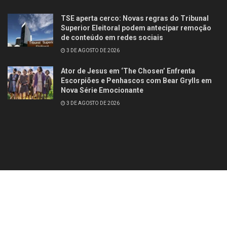
TSE aperta cerco: Novas regras do Tribunal
Superior Eleitoral podem antecipar remoção
de conteúdo em redes sociais
3 DE AGOSTO DE 2026
Ator de Jesus em ‘The Chosen’ Enfrenta
Escorpiões e Penhascos com Bear Grylls em
Nova Série Emocionante
3 DE AGOSTO DE 2026
Contato
Quem somos
© 2025
Studio Site Brasil
- Todos os direitos reservados
Fórum Revista
Brasil
.