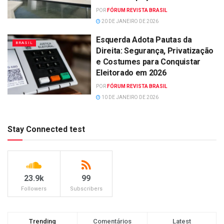
POR
FÓRUM REVISTA BRASIL
20 DE JANEIRO DE 2026
Esquerda Adota Pautas da
BRASIL
Direita: Segurança, Privatização
e Costumes para Conquistar
Eleitorado em 2026
POR
FÓRUM REVISTA BRASIL
10 DE JANEIRO DE 2026
Stay Connected test
23.9k
99
Followers
Subscribers
Trending
Comentários
Latest