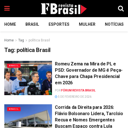
HOME
BRASIL
ESPORTES
MULHER
NOTÍCIAS
Home
Tag
política Brasil
Tag:
política Brasil
Romeu Zema na Mira de PL e
BRASIL
PSD: Governador de MG é Peça-
Chave para Chapa Presidencial
em 2026
POR
FÓRUM REVISTA BRASIL
5 DE FEVEREIRO DE 2026
Corrida da Direita para 2026:
BRASIL
Flávio Bolsonaro Lidera, Tarcísio
Recua e Nomes Emergentes
Buscam Espaço contra Lula