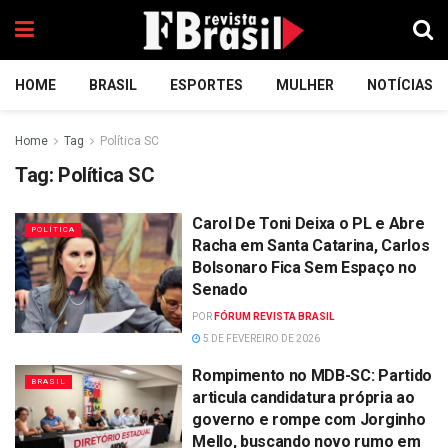
HOME
BRASIL
ESPORTES
MULHER
NOTÍCIAS
Home
Tag
Política SC
Tag:
Política SC
Carol De Toni Deixa o PL e Abre
POLÍTICA
Racha em Santa Catarina, Carlos
Bolsonaro Fica Sem Espaço no
Senado
POR
FÓRUM REVISTA BRASIL
5 DE FEVEREIRO DE 2026
Rompimento no MDB-SC: Partido
BRASIL
articula candidatura própria ao
governo e rompe com Jorginho
Mello, buscando novo rumo em