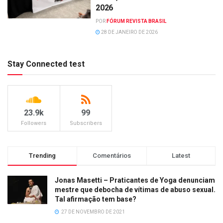
2026
POR
FÓRUM REVISTA BRASIL
28 DE JANEIRO DE 2026
Stay Connected test
23.9k
99
Followers
Subscribers
Trending
Comentários
Latest
Jonas Masetti – Praticantes de Yoga denunciam
mestre que debocha de vítimas de abuso sexual.
Tal afirmação tem base?
27 DE NOVEMBRO DE 2021