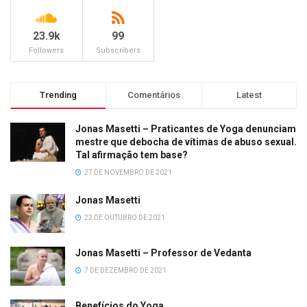
23.9k
99
Followers
Subscribers
Trending
Comentários
Latest
Jonas Masetti – Praticantes de Yoga denunciam
mestre que debocha de vítimas de abuso sexual.
Tal afirmação tem base?
27 DE NOVEMBRO DE 2021
Jonas Masetti
22 DE OUTUBRO DE 2021
Jonas Masetti – Professor de Vedanta
7 DE DEZEMBRO DE 2021
Benefícios do Yoga