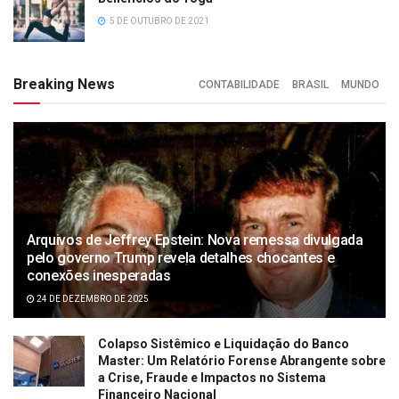
5 DE OUTUBRO DE 2021
Breaking News
CONTABILIDADE
BRASIL
MUNDO
Arquivos de Jeffrey Epstein: Nova remessa divulgada
pelo governo Trump revela detalhes chocantes e
conexões inesperadas
24 DE DEZEMBRO DE 2025
Colapso Sistêmico e Liquidação do Banco
Master: Um Relatório Forense Abrangente sobre
a Crise, Fraude e Impactos no Sistema
Financeiro Nacional