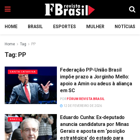
HOME
BRASIL
ESPORTES
MULHER
NOTÍCIAS
Home
Tag
PP
Tag:
PP
Federação PP-União Brasil
SANTA CATARINA
impõe prazo a Jorginho Mello:
apoio a Amin ou adeus à aliança
em SC
POR
FÓRUM REVISTA BRASIL
12 DE FEVEREIRO DE 2026
Eduardo Cunha: Ex-deputado
BRASIL
anuncia candidatura por Minas
Gerais e aposta em ‘posição
estratégica’ do estado para