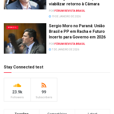
viabilizar retorno à Câmara
POR
FÓRUM REVISTA BRASIL
19 DE JANEIRO DE 2026
Sergio Moro no Paraná: União
BRASIL
Brasil e PP em Racha e Futuro
Incerto para Governo em 2026
POR
FÓRUM REVISTA BRASIL
7 DE JANEIRO DE 2026
Stay Connected test
23.9k
99
Followers
Subscribers
Trending
Comentários
Latest