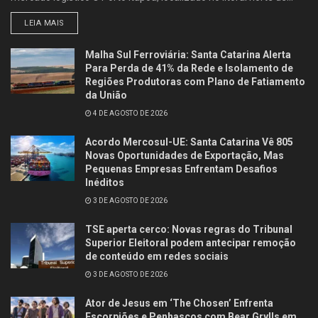
LEIA MAIS
Malha Sul Ferroviária: Santa Catarina Alerta
Para Perda de 41% da Rede e Isolamento de
Regiões Produtoras com Plano de Fatiamento
da União
4 DE AGOSTO DE 2026
Acordo Mercosul-UE: Santa Catarina Vê 805
Novas Oportunidades de Exportação, Mas
Pequenas Empresas Enfrentam Desafios
Inéditos
3 DE AGOSTO DE 2026
TSE aperta cerco: Novas regras do Tribunal
Superior Eleitoral podem antecipar remoção
de conteúdo em redes sociais
3 DE AGOSTO DE 2026
Ator de Jesus em ‘The Chosen’ Enfrenta
Escorpiões e Penhascos com Bear Grylls em