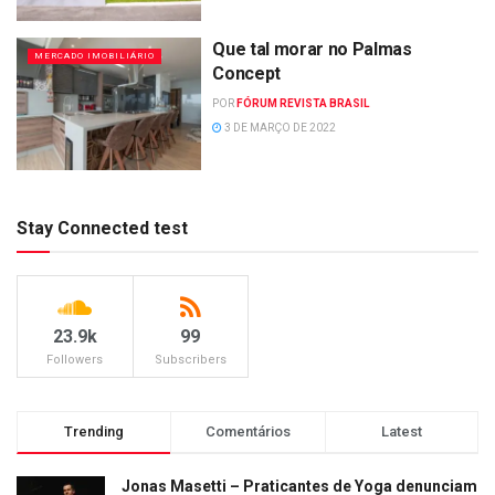
Que tal morar no Palmas
MERCADO IMOBILIÁRIO
Concept
POR
FÓRUM REVISTA BRASIL
3 DE MARÇO DE 2022
Stay Connected test
23.9k
99
Followers
Subscribers
Trending
Comentários
Latest
Jonas Masetti – Praticantes de Yoga denunciam