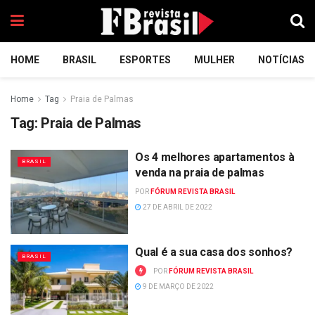
HOME
BRASIL
ESPORTES
MULHER
NOTÍCIAS
Home
Tag
Praia de Palmas
Tag:
Praia de Palmas
Os 4 melhores apartamentos à
BRASIL
venda na praia de palmas
POR
FÓRUM REVISTA BRASIL
27 DE ABRIL DE 2022
Qual é a sua casa dos sonhos?
BRASIL
POR
FÓRUM REVISTA BRASIL
9 DE MARÇO DE 2022