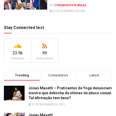
POR
FÓRUM REVISTA BRASIL
31 DE DEZEMBRO DE 2025
Stay Connected test
23.9k
99
Followers
Subscribers
Trending
Comentários
Latest
Jonas Masetti – Praticantes de Yoga denunciam
mestre que debocha de vítimas de abuso sexual.
Tal afirmação tem base?
27 DE NOVEMBRO DE 2021
Jonas Masetti