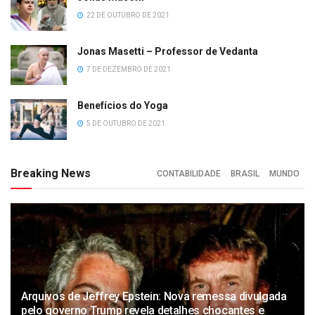
22 DE OUTUBRO DE 2021
Jonas Masetti – Professor de Vedanta
7 DE DEZEMBRO DE 2021
Benefícios do Yoga
5 DE OUTUBRO DE 2021
Breaking News
CONTABILIDADE
BRASIL
MUNDO
Arquivos de Jeffrey Epstein: Nova remessa divulgada
pelo governo Trump revela detalhes chocantes e