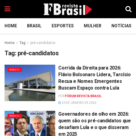
HOME
BRASIL
ESPORTES
MULHER
NOTÍCIAS
Home
Tag
pré-candidatos
Tag:
pré-candidatos
Corrida da Direita para 2026:
BRASIL
Flávio Bolsonaro Lidera, Tarcísio
Recua e Nomes Emergentes
Buscam Espaço contra Lula
POR
FÓRUM REVISTA BRASIL
20 DE JANEIRO DE 2026
Governadores de olho em 2026:
BRASIL
quem são os pré-candidatos que
desafiam Lula e o que disseram
em 2025