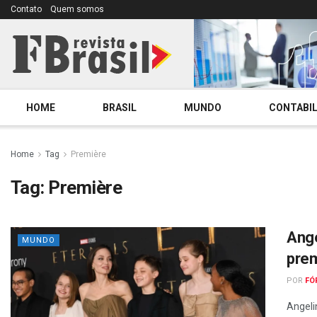
Contato
Quem somos
HOME
BRASIL
MUNDO
CONTABIL
Home
Tag
Première
Tag:
Première
Ange
MUNDO
prem
POR
FÓ
Angeli