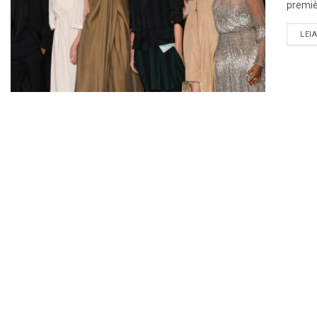
premiè
LEI